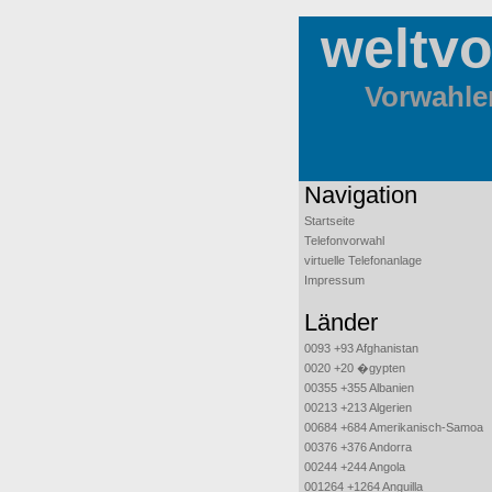
weltv
Vorwahlen
Navigation
Startseite
Telefonvorwahl
virtuelle Telefonanlage
Impressum
Länder
0093 +93 Afghanistan
0020 +20 �gypten
00355 +355 Albanien
00213 +213 Algerien
00684 +684 Amerikanisch-Samoa
00376 +376 Andorra
00244 +244 Angola
001264 +1264 Anguilla