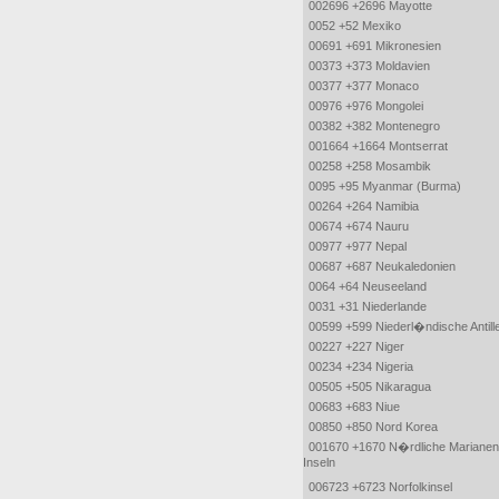
002696 +2696 Mayotte
0052 +52 Mexiko
00691 +691 Mikronesien
00373 +373 Moldavien
00377 +377 Monaco
00976 +976 Mongolei
00382 +382 Montenegro
001664 +1664 Montserrat
00258 +258 Mosambik
0095 +95 Myanmar (Burma)
00264 +264 Namibia
00674 +674 Nauru
00977 +977 Nepal
00687 +687 Neukaledonien
0064 +64 Neuseeland
0031 +31 Niederlande
00599 +599 Niederl�ndische Antill
00227 +227 Niger
00234 +234 Nigeria
00505 +505 Nikaragua
00683 +683 Niue
00850 +850 Nord Korea
001670 +1670 N�rdliche Marianen
Inseln
006723 +6723 Norfolkinsel