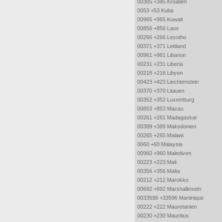
00385 +385 Kroatien
0053 +53 Kuba
00965 +965 Kuwait
00856 +856 Laos
00266 +266 Lesotho
00371 +371 Lettland
00961 +961 Libanon
00231 +231 Liberia
00218 +218 Libyen
00423 +423 Liechtenstein
00370 +370 Litauen
00352 +352 Luxemburg
00853 +853 Macau
00261 +261 Madagaskar
00389 +389 Makedonien
00265 +265 Malawi
0060 +60 Malaysia
00960 +960 Malediven
00223 +223 Mali
00356 +356 Malta
00212 +212 Marokko
00692 +692 Marshallinseln
0033596 +33596 Martinique
00222 +222 Mauretanien
00230 +230 Mauritius