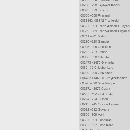
00298 +298 F�r�er Inseln
00679 +679 Fidschi
00358 +358 Finnland
0033842 +33842 Frankreich
00594 +594 Franz�sisch-Guayan
00689 +689 Franz�sisch-Polynes
00241 +241 Gabun
00220 +220 Gambia
00995 +995 Georgien
00233 +233 Ghana
00350 +350 Gibraltar
001473 +1473 Grenada
0030 +30 Griechenland
00299 +299 Gr�nland
0044820 +44820 Gro�britannien
00590 +590 Guadeloupe
001671 +1671 Guam
00502 +502 Guatemala
00224 +224 Guinea
00245 +245 Guinea-Bissau
00592 +592 Guyana
00509 +509 Haiti
00504 +504 Honduras
00852 +852 Hong Kong