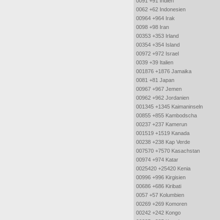
0091 +91 Indien
0062 +62 Indonesien
00964 +964 Irak
0098 +98 Iran
00353 +353 Irland
00354 +354 Island
00972 +972 Israel
0039 +39 Italien
001876 +1876 Jamaika
0081 +81 Japan
00967 +967 Jemen
00962 +962 Jordanien
001345 +1345 Kaimaninseln
00855 +855 Kambodscha
00237 +237 Kamerun
001519 +1519 Kanada
00238 +238 Kap Verde
007570 +7570 Kasachstan
00974 +974 Katar
0025420 +25420 Kenia
00996 +996 Kirgisien
00686 +686 Kiribati
0057 +57 Kolumbien
00269 +269 Komoren
00242 +242 Kongo