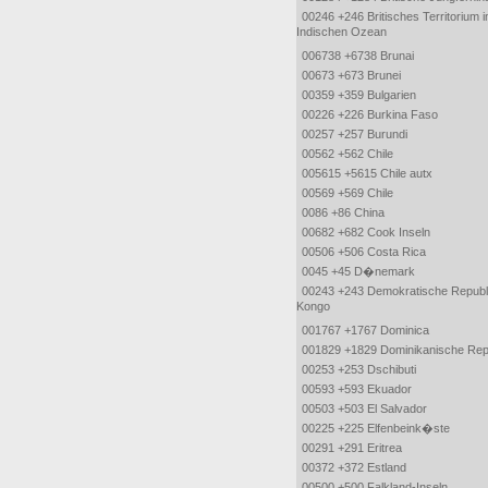
00246 +246 Britisches Territorium 
Indischen Ozean
006738 +6738 Brunai
00673 +673 Brunei
00359 +359 Bulgarien
00226 +226 Burkina Faso
00257 +257 Burundi
00562 +562 Chile
005615 +5615 Chile autx
00569 +569 Chile
0086 +86 China
00682 +682 Cook Inseln
00506 +506 Costa Rica
0045 +45 D�nemark
00243 +243 Demokratische Republ
Kongo
001767 +1767 Dominica
001829 +1829 Dominikanische Rep
00253 +253 Dschibuti
00593 +593 Ekuador
00503 +503 El Salvador
00225 +225 Elfenbeink�ste
00291 +291 Eritrea
00372 +372 Estland
00500 +500 Falkland-Inseln