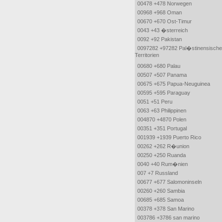
00478 +478 Norwegen
00968 +968 Oman
00670 +670 Ost-Timur
0043 +43 �sterreich
0092 +92 Pakistan
0097282 +97282 Pal�stinensische
Territorien
00680 +680 Palau
00507 +507 Panama
00675 +675 Papua-Neuguinea
00595 +595 Paraguay
0051 +51 Peru
0063 +63 Philippinen
004870 +4870 Polen
00351 +351 Portugal
001939 +1939 Puerto Rico
00262 +262 R�union
00250 +250 Ruanda
0040 +40 Rum�nien
007 +7 Russland
00677 +677 Salomoninseln
00260 +260 Sambia
00685 +685 Samoa
00378 +378 San Marino
003786 +3786 san marino