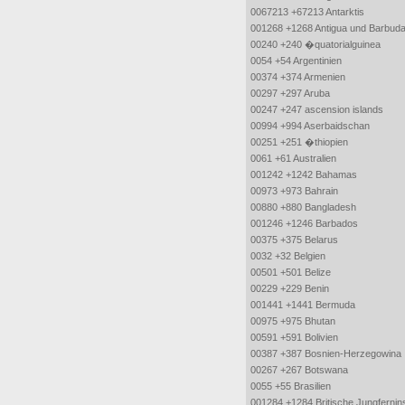
0067213 +67213 Antarktis
001268 +1268 Antigua und Barbud
00240 +240 �quatorialguinea
0054 +54 Argentinien
00374 +374 Armenien
00297 +297 Aruba
00247 +247 ascension islands
00994 +994 Aserbaidschan
00251 +251 �thiopien
0061 +61 Australien
001242 +1242 Bahamas
00973 +973 Bahrain
00880 +880 Bangladesh
001246 +1246 Barbados
00375 +375 Belarus
0032 +32 Belgien
00501 +501 Belize
00229 +229 Benin
001441 +1441 Bermuda
00975 +975 Bhutan
00591 +591 Bolivien
00387 +387 Bosnien-Herzegowina
00267 +267 Botswana
0055 +55 Brasilien
001284 +1284 Britische Jungfernin