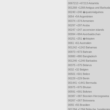
0067213 +67213 Antarktis
001268 +1268 Antigua und Barbud
00240 +240 �quatorialguinea
0054 +54 Argentinien
00374 +374 Armenien
00297 +297 Aruba
00247 +247 ascension islands
00994 +994 Aserbaidschan
00251 +251 �thiopien
0061 +61 Australien
001242 +1242 Bahamas
00973 +973 Bahrain
00880 +880 Bangladesh
001246 +1246 Barbados
00375 +375 Belarus
0032 +32 Belgien
00501 +501 Belize
00229 +229 Benin
001441 +1441 Bermuda
00975 +975 Bhutan
00591 +591 Bolivien
00387 +387 Bosnien-Herzegowina
00267 +267 Botswana
0055 +55 Brasilien
001284 +1284 Britische Jungfernin