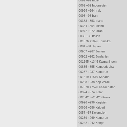
0091 +91 Indien
0062 +62 Indonesien
00964 +964 Irak
0098 +98 Iran
00353 +353 Irland
00354 +354 Island
00972 +972 Israel
0039 +39 Italien
001876 +1876 Jamaika
0081 +81 Japan
00967 +967 Jemen
00962 +962 Jordanien
001345 +1345 Kaimaninseln
00855 +855 Kambodscha
00237 +237 Kamerun
001519 +1519 Kanada
00238 +238 Kap Verde
007570 +7570 Kasachstan
00974 +974 Katar
0025420 +25420 Kenia
00996 +996 Kirgisien
00686 +686 Kiribati
0057 +57 Kolumbien
00269 +269 Komoren
00242 +242 Kongo