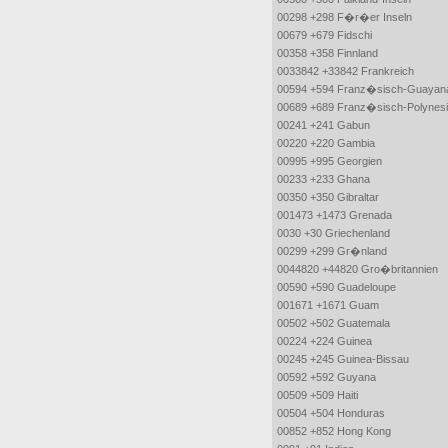
00298 +298 F�r�er Inseln
00679 +679 Fidschi
00358 +358 Finnland
0033842 +33842 Frankreich
00594 +594 Franz�sisch-Guayan
00689 +689 Franz�sisch-Polynes
00241 +241 Gabun
00220 +220 Gambia
00995 +995 Georgien
00233 +233 Ghana
00350 +350 Gibraltar
001473 +1473 Grenada
0030 +30 Griechenland
00299 +299 Gr�nland
0044820 +44820 Gro�britannien
00590 +590 Guadeloupe
001671 +1671 Guam
00502 +502 Guatemala
00224 +224 Guinea
00245 +245 Guinea-Bissau
00592 +592 Guyana
00509 +509 Haiti
00504 +504 Honduras
00852 +852 Hong Kong