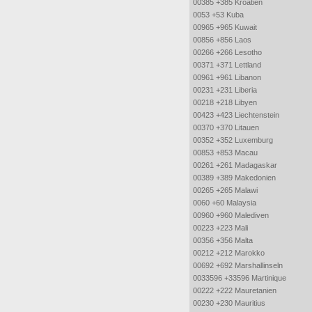
00385 +385 Kroatien
0053 +53 Kuba
00965 +965 Kuwait
00856 +856 Laos
00266 +266 Lesotho
00371 +371 Lettland
00961 +961 Libanon
00231 +231 Liberia
00218 +218 Libyen
00423 +423 Liechtenstein
00370 +370 Litauen
00352 +352 Luxemburg
00853 +853 Macau
00261 +261 Madagaskar
00389 +389 Makedonien
00265 +265 Malawi
0060 +60 Malaysia
00960 +960 Malediven
00223 +223 Mali
00356 +356 Malta
00212 +212 Marokko
00692 +692 Marshallinseln
0033596 +33596 Martinique
00222 +222 Mauretanien
00230 +230 Mauritius