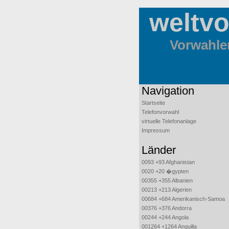
weltv
Vorwahlen
Navigation
Startseite
Telefonvorwahl
virtuelle Telefonanlage
Impressum
Länder
0093 +93 Afghanistan
0020 +20 �gypten
00355 +355 Albanien
00213 +213 Algerien
00684 +684 Amerikanisch-Samoa
00376 +376 Andorra
00244 +244 Angola
001264 +1264 Anguilla