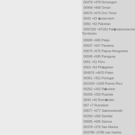
00478 +478 Norwegen
00968 +968 Oman
00670 +670 Ost-Timur
0043 +43 �sterreich
0092 +92 Pakistan
0097282 +97282 Pal�stinensische
Territorien
00680 +680 Palau
00507 +507 Panama
00675 +675 Papua-Neuguinea
00595 +595 Paraguay
0051 +51 Peru
0063 +63 Philippinen
004870 +4870 Polen
00351 +351 Portugal
001939 +1939 Puerto Rico
00262 +262 R�union
00250 +250 Ruanda
0040 +40 Rum�nien
007 +7 Russland
00677 +677 Salomoninseln
00260 +260 Sambia
00685 +685 Samoa
00378 +378 San Marino
003786 +3786 san marino