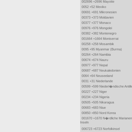
002696 +2696 Mayotte
0052 +52 Mexiko
00691 +691 Mikronesien
00373 +373 Moldavien
00377 +377 Monaco
00976 +976 Mongolei
00382 +382 Montenegro
001664 +1664 Montserrat
00258 +258 Mosambik
0095 +95 Myanmar (Burma)
00264 +264 Namibia
00674 +674 Nauru
00977 +977 Nepal
00687 +687 Neukaledonien
0064 +64 Neuseeland
0031 +31 Niederlande
00599 +599 Niederl�ndische Antill
00227 +227 Niger
00234 +234 Nigeria
00505 +505 Nikaragua
00683 +683 Niue
00850 +850 Nord Korea
001670 +1670 N�rdliche Marianen
Inseln
006723 +6723 Norfolkinsel