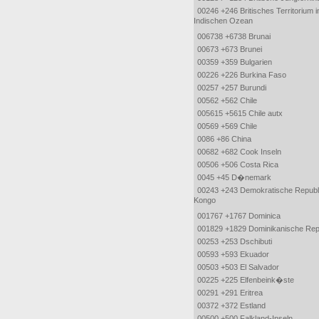
00246 +246 Britisches Territorium 
Indischen Ozean
006738 +6738 Brunai
00673 +673 Brunei
00359 +359 Bulgarien
00226 +226 Burkina Faso
00257 +257 Burundi
00562 +562 Chile
005615 +5615 Chile autx
00569 +569 Chile
0086 +86 China
00682 +682 Cook Inseln
00506 +506 Costa Rica
0045 +45 D�nemark
00243 +243 Demokratische Republ
Kongo
001767 +1767 Dominica
001829 +1829 Dominikanische Rep
00253 +253 Dschibuti
00593 +593 Ekuador
00503 +503 El Salvador
00225 +225 Elfenbeink�ste
00291 +291 Eritrea
00372 +372 Estland
00500 +500 Falkland-Inseln