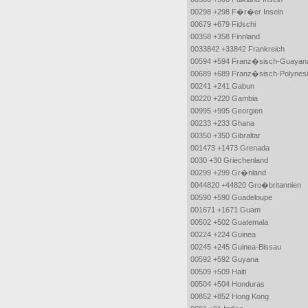
00298 +298 F�r�er Inseln
00679 +679 Fidschi
00358 +358 Finnland
0033842 +33842 Frankreich
00594 +594 Franz�sisch-Guayan
00689 +689 Franz�sisch-Polynes
00241 +241 Gabun
00220 +220 Gambia
00995 +995 Georgien
00233 +233 Ghana
00350 +350 Gibraltar
001473 +1473 Grenada
0030 +30 Griechenland
00299 +299 Gr�nland
0044820 +44820 Gro�britannien
00590 +590 Guadeloupe
001671 +1671 Guam
00502 +502 Guatemala
00224 +224 Guinea
00245 +245 Guinea-Bissau
00592 +592 Guyana
00509 +509 Haiti
00504 +504 Honduras
00852 +852 Hong Kong