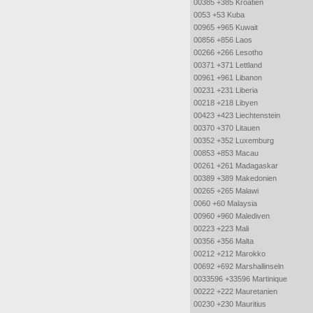
00385 +385 Kroatien
0053 +53 Kuba
00965 +965 Kuwait
00856 +856 Laos
00266 +266 Lesotho
00371 +371 Lettland
00961 +961 Libanon
00231 +231 Liberia
00218 +218 Libyen
00423 +423 Liechtenstein
00370 +370 Litauen
00352 +352 Luxemburg
00853 +853 Macau
00261 +261 Madagaskar
00389 +389 Makedonien
00265 +265 Malawi
0060 +60 Malaysia
00960 +960 Malediven
00223 +223 Mali
00356 +356 Malta
00212 +212 Marokko
00692 +692 Marshallinseln
0033596 +33596 Martinique
00222 +222 Mauretanien
00230 +230 Mauritius