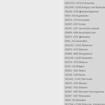
0067213 +67213 Antarktis
001268 +1268 Antigua und Barbud
00240 +240 �quatorialguinea
0054 +54 Argentinien
00374 +374 Armenien
00297 +297 Aruba
00247 +247 ascension islands
00994 +994 Aserbaidschan
00251 +251 �thiopien
0061 +61 Australien
001242 +1242 Bahamas
00973 +973 Bahrain
00880 +880 Bangladesh
001246 +1246 Barbados
00375 +375 Belarus
0032 +32 Belgien
00501 +501 Belize
00229 +229 Benin
001441 +1441 Bermuda
00975 +975 Bhutan
00591 +591 Bolivien
00387 +387 Bosnien-Herzegowina
00267 +267 Botswana
0055 +55 Brasilien
001284 +1284 Britische Jungfernin