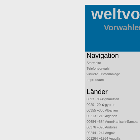
weltv
Vorwahlen
Navigation
Startseite
Telefonvorwahl
virtuelle Telefonanlage
Impressum
Länder
0093 +93 Afghanistan
0020 +20 �gypten
00355 +355 Albanien
00213 +213 Algerien
00684 +684 Amerikanisch-Samoa
00376 +376 Andorra
00244 +244 Angola
001264 +1264 Anguilla