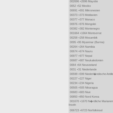
002696 +2696 Mayotte
0052 +52 Mexiko
00691 +691 Mikronesien
00373 +373 Moldavien
00377 +377 Monaco
00976 +976 Mongolei
00382 +382 Montenegro
001664 +1664 Montserrat
00258 +258 Mosambik
0095 +95 Myanmar (Burma)
00264 +264 Namibia
00674 +674 Nauru
00977 +977 Nepal
00687 +687 Neukaledonien
0064 +64 Neuseeland
0031 +31 Niederlande
00599 +599 Niederl�ndische Antill
00227 +227 Niger
00234 +234 Nigeria
00505 +505 Nikaragua
00683 +683 Niue
00850 +850 Nord Korea
001670 +1670 N�rdliche Marianen
Inseln
006723 +6723 Norfolkinsel