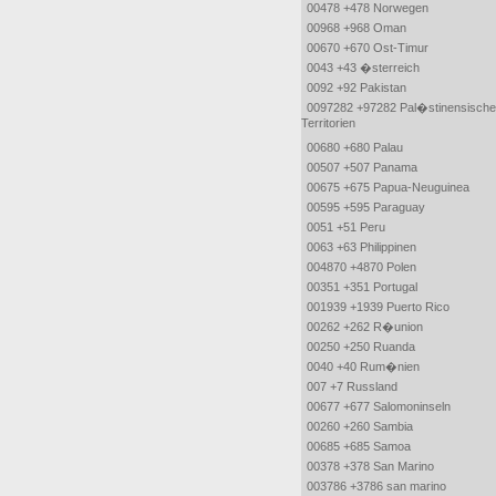
00478 +478 Norwegen
00968 +968 Oman
00670 +670 Ost-Timur
0043 +43 �sterreich
0092 +92 Pakistan
0097282 +97282 Pal�stinensische
Territorien
00680 +680 Palau
00507 +507 Panama
00675 +675 Papua-Neuguinea
00595 +595 Paraguay
0051 +51 Peru
0063 +63 Philippinen
004870 +4870 Polen
00351 +351 Portugal
001939 +1939 Puerto Rico
00262 +262 R�union
00250 +250 Ruanda
0040 +40 Rum�nien
007 +7 Russland
00677 +677 Salomoninseln
00260 +260 Sambia
00685 +685 Samoa
00378 +378 San Marino
003786 +3786 san marino