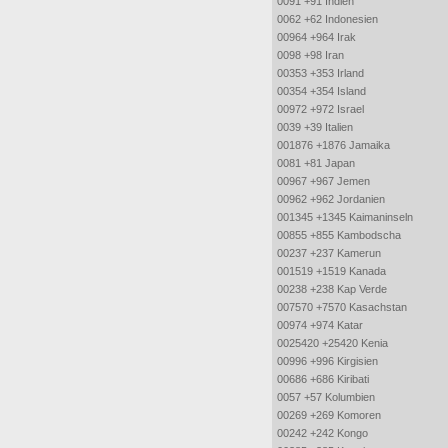
0091 +91 Indien
0062 +62 Indonesien
00964 +964 Irak
0098 +98 Iran
00353 +353 Irland
00354 +354 Island
00972 +972 Israel
0039 +39 Italien
001876 +1876 Jamaika
0081 +81 Japan
00967 +967 Jemen
00962 +962 Jordanien
001345 +1345 Kaimaninseln
00855 +855 Kambodscha
00237 +237 Kamerun
001519 +1519 Kanada
00238 +238 Kap Verde
007570 +7570 Kasachstan
00974 +974 Katar
0025420 +25420 Kenia
00996 +996 Kirgisien
00686 +686 Kiribati
0057 +57 Kolumbien
00269 +269 Komoren
00242 +242 Kongo