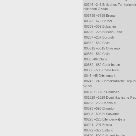
00246 +246 Britisches Territorium 
Indischen Ozean
006738 +6738 Brunai
00673 +673 Brunei
00359 +359 Bulgarien
00226 +226 Burkina Faso
00257 +257 Burundi
00562 +562 Chile
005615 +5615 Chile autx
00569 +569 Chile
0086 +86 China
00682 +682 Cook Inseln
00506 +506 Costa Rica
0045 +45 D�nemark
00243 +243 Demokratische Republ
Kongo
001767 +1767 Dominica
001829 +1829 Dominikanische Rep
00253 +253 Dschibuti
00593 +593 Ekuador
00503 +503 El Salvador
00225 +225 Elfenbeink�ste
00291 +291 Eritrea
00372 +372 Estland
00500 +500 Falkland-Inseln