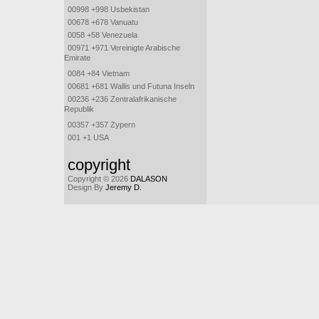
00998 +998 Usbekistan
00678 +678 Vanuatu
0058 +58 Venezuela
00971 +971 Vereinigte Arabische
Emirate
0084 +84 Vietnam
00681 +681 Wallis und Futuna Inseln
00236 +236 Zentralafrikanische
Republik
00357 +357 Zypern
001 +1 USA
copyright
Copyright © 2026
DALASON
Design By
Jeremy D.