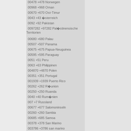
00478 +478 Norwegen
00968 +968 Oman
00670 +670 Ost-Timur
0043 +43 �sterreich
0092 +92 Pakistan
0097282 +97282 Pal�stinensische
Territorien
00680 +680 Palau
00507 +507 Panama
00675 +675 Papua-Neuguinea
00595 +595 Paraguay
0051 +51 Peru
0063 +63 Philippinen
004870 +4870 Polen
00351 +351 Portugal
001939 +1939 Puerto Rico
00262 +262 R�union
00250 +250 Ruanda
0040 +40 Rum�nien
007 +7 Russland
00677 +677 Salomoninseln
00260 +260 Sambia
00685 +685 Samoa
00378 +378 San Marino
003786 +3786 san marino