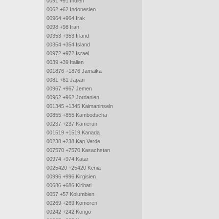
0091 +91 Indien
0062 +62 Indonesien
00964 +964 Irak
0098 +98 Iran
00353 +353 Irland
00354 +354 Island
00972 +972 Israel
0039 +39 Italien
001876 +1876 Jamaika
0081 +81 Japan
00967 +967 Jemen
00962 +962 Jordanien
001345 +1345 Kaimaninseln
00855 +855 Kambodscha
00237 +237 Kamerun
001519 +1519 Kanada
00238 +238 Kap Verde
007570 +7570 Kasachstan
00974 +974 Katar
0025420 +25420 Kenia
00996 +996 Kirgisien
00686 +686 Kiribati
0057 +57 Kolumbien
00269 +269 Komoren
00242 +242 Kongo