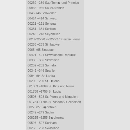
00239 +239 Sao Tom� und Principe
00966 +966 Saudi Arabien
0046 +46 Schweden
00414 +414 Schweiz
00221 +221 Senegal
00381 +381 Serbien
00248 +248 Seychellen
0023222270 +23222270 Sierra Leone
00263 +263 Simbabwe
0065 +65 Singapur
00421 +421 Slowakische Republik
00386 +386 Slowenien
00252 +252 Somalia
00349 +349 Spanien
0094 +94 Sri Lanka
00290 +290 St. Helena
001869 +1869 St. Kitts und Nevis
001758 +1758 St. Lucia
00508 +508 St. Pierre und Miquelon
001784 +1784 St. Vincent / Grendinen
0027 +27 S�dafrika
00249 +249 Sudan
008255 +8255 S�dkorea
00597 +597 Surinam
00268 +268 Swasiland