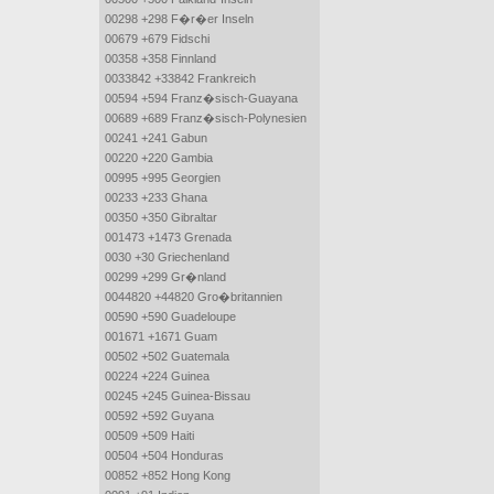
00298 +298 F�r�er Inseln
00679 +679 Fidschi
00358 +358 Finnland
0033842 +33842 Frankreich
00594 +594 Franz�sisch-Guayana
00689 +689 Franz�sisch-Polynesien
00241 +241 Gabun
00220 +220 Gambia
00995 +995 Georgien
00233 +233 Ghana
00350 +350 Gibraltar
001473 +1473 Grenada
0030 +30 Griechenland
00299 +299 Gr�nland
0044820 +44820 Gro�britannien
00590 +590 Guadeloupe
001671 +1671 Guam
00502 +502 Guatemala
00224 +224 Guinea
00245 +245 Guinea-Bissau
00592 +592 Guyana
00509 +509 Haiti
00504 +504 Honduras
00852 +852 Hong Kong