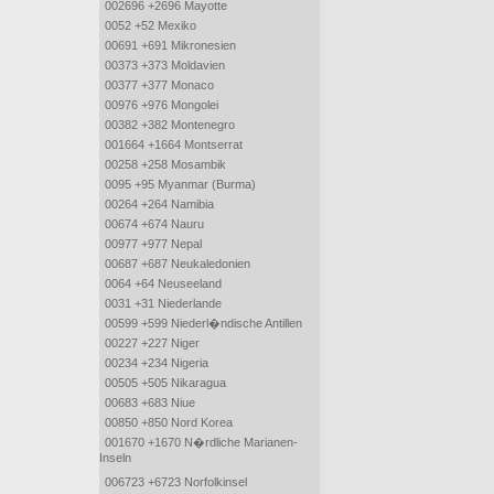
002696 +2696 Mayotte
0052 +52 Mexiko
00691 +691 Mikronesien
00373 +373 Moldavien
00377 +377 Monaco
00976 +976 Mongolei
00382 +382 Montenegro
001664 +1664 Montserrat
00258 +258 Mosambik
0095 +95 Myanmar (Burma)
00264 +264 Namibia
00674 +674 Nauru
00977 +977 Nepal
00687 +687 Neukaledonien
0064 +64 Neuseeland
0031 +31 Niederlande
00599 +599 Niederl�ndische Antillen
00227 +227 Niger
00234 +234 Nigeria
00505 +505 Nikaragua
00683 +683 Niue
00850 +850 Nord Korea
001670 +1670 N�rdliche Marianen-
Inseln
006723 +6723 Norfolkinsel