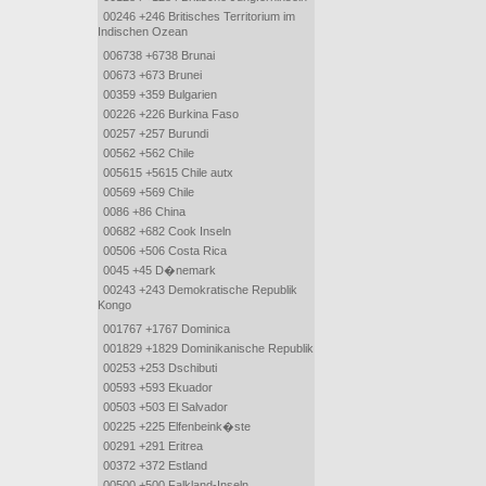
00246 +246 Britisches Territorium im
Indischen Ozean
006738 +6738 Brunai
00673 +673 Brunei
00359 +359 Bulgarien
00226 +226 Burkina Faso
00257 +257 Burundi
00562 +562 Chile
005615 +5615 Chile autx
00569 +569 Chile
0086 +86 China
00682 +682 Cook Inseln
00506 +506 Costa Rica
0045 +45 D�nemark
00243 +243 Demokratische Republik
Kongo
001767 +1767 Dominica
001829 +1829 Dominikanische Republik
00253 +253 Dschibuti
00593 +593 Ekuador
00503 +503 El Salvador
00225 +225 Elfenbeink�ste
00291 +291 Eritrea
00372 +372 Estland
00500 +500 Falkland-Inseln