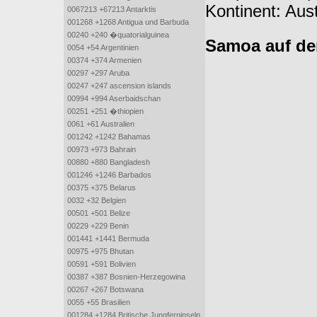
Kontinent: Aus
0067213 +67213 Antarktis
001268 +1268 Antigua und Barbuda
00240 +240 �quatorialguinea
Samoa auf de
0054 +54 Argentinien
00374 +374 Armenien
00297 +297 Aruba
00247 +247 ascension islands
00994 +994 Aserbaidschan
00251 +251 �thiopien
0061 +61 Australien
001242 +1242 Bahamas
00973 +973 Bahrain
00880 +880 Bangladesh
001246 +1246 Barbados
00375 +375 Belarus
0032 +32 Belgien
00501 +501 Belize
00229 +229 Benin
001441 +1441 Bermuda
00975 +975 Bhutan
00591 +591 Bolivien
00387 +387 Bosnien-Herzegowina
00267 +267 Botswana
0055 +55 Brasilien
001284 +1284 Britische Jungferninseln