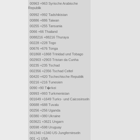
00963 +963 Syrische Arabische
Republik
00992 +992 Tadshikistan
00886 +886 Taiwan
00255 +255 Tansania
0066 +66 Thailand
0088216 +88216 Thuraya
00228 +228 Togo
00676 +676 Tonga
001868 +1868 Trinidad und Tobago
002903 +2903 Tristan da Cunha
00235 +235 Tschad
002356 +2356 Tschad Celtel
00420 +420 Tschechische Republik
00216 +216 Tunesien
0090 +90 T�rkei
00993 +993 Turkmenistan
001649 +1649 Turks- und Caicosinseln
00688 +688 Tuvalu
00256 +256 Uganda
00380 +380 Ukraine
003621 +3621 Ungarn
00598 +598 Uruguay
001340 +1340 US-Jungferninseln
001 +1 USA