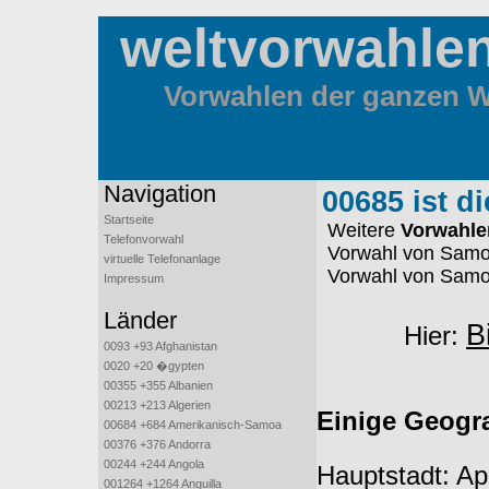
weltvorwahle
Vorwahlen der ganzen We
Navigation
00685 ist d
Startseite
Weitere
Vorwahle
Telefonvorwahl
Vorwahl von Samo
virtuelle Telefonanlage
Vorwahl von Samo
Impressum
Länder
B
Hier:
0093 +93 Afghanistan
0020 +20 �gypten
00355 +355 Albanien
00213 +213 Algerien
Einige Geogr
00684 +684 Amerikanisch-Samoa
00376 +376 Andorra
00244 +244 Angola
Hauptstadt: Ap
001264 +1264 Anguilla