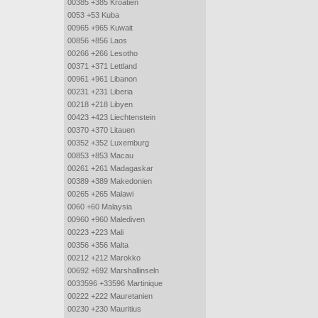
00385 +385 Kroatien
0053 +53 Kuba
00965 +965 Kuwait
00856 +856 Laos
00266 +266 Lesotho
00371 +371 Lettland
00961 +961 Libanon
00231 +231 Liberia
00218 +218 Libyen
00423 +423 Liechtenstein
00370 +370 Litauen
00352 +352 Luxemburg
00853 +853 Macau
00261 +261 Madagaskar
00389 +389 Makedonien
00265 +265 Malawi
0060 +60 Malaysia
00960 +960 Malediven
00223 +223 Mali
00356 +356 Malta
00212 +212 Marokko
00692 +692 Marshallinseln
0033596 +33596 Martinique
00222 +222 Mauretanien
00230 +230 Mauritius