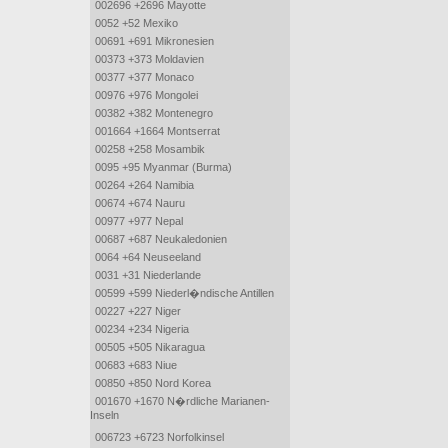
002696 +2696 Mayotte
0052 +52 Mexiko
00691 +691 Mikronesien
00373 +373 Moldavien
00377 +377 Monaco
00976 +976 Mongolei
00382 +382 Montenegro
001664 +1664 Montserrat
00258 +258 Mosambik
0095 +95 Myanmar (Burma)
00264 +264 Namibia
00674 +674 Nauru
00977 +977 Nepal
00687 +687 Neukaledonien
0064 +64 Neuseeland
0031 +31 Niederlande
00599 +599 Niederl�ndische Antillen
00227 +227 Niger
00234 +234 Nigeria
00505 +505 Nikaragua
00683 +683 Niue
00850 +850 Nord Korea
001670 +1670 N�rdliche Marianen-
Inseln
006723 +6723 Norfolkinsel