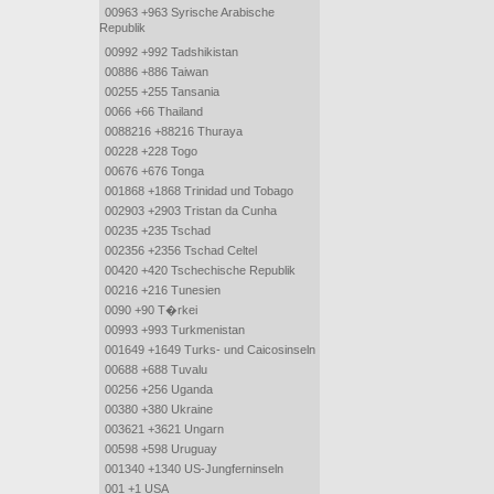
00963 +963 Syrische Arabische
Republik
00992 +992 Tadshikistan
00886 +886 Taiwan
00255 +255 Tansania
0066 +66 Thailand
0088216 +88216 Thuraya
00228 +228 Togo
00676 +676 Tonga
001868 +1868 Trinidad und Tobago
002903 +2903 Tristan da Cunha
00235 +235 Tschad
002356 +2356 Tschad Celtel
00420 +420 Tschechische Republik
00216 +216 Tunesien
0090 +90 T�rkei
00993 +993 Turkmenistan
001649 +1649 Turks- und Caicosinseln
00688 +688 Tuvalu
00256 +256 Uganda
00380 +380 Ukraine
003621 +3621 Ungarn
00598 +598 Uruguay
001340 +1340 US-Jungferninseln
001 +1 USA