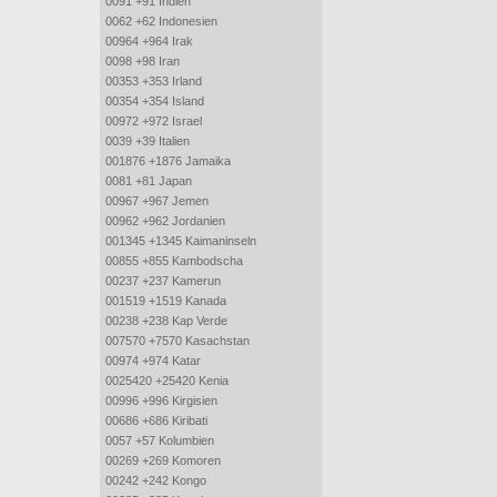
0091 +91 Indien
0062 +62 Indonesien
00964 +964 Irak
0098 +98 Iran
00353 +353 Irland
00354 +354 Island
00972 +972 Israel
0039 +39 Italien
001876 +1876 Jamaika
0081 +81 Japan
00967 +967 Jemen
00962 +962 Jordanien
001345 +1345 Kaimaninseln
00855 +855 Kambodscha
00237 +237 Kamerun
001519 +1519 Kanada
00238 +238 Kap Verde
007570 +7570 Kasachstan
00974 +974 Katar
0025420 +25420 Kenia
00996 +996 Kirgisien
00686 +686 Kiribati
0057 +57 Kolumbien
00269 +269 Komoren
00242 +242 Kongo