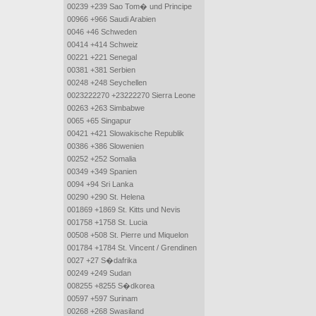
00239 +239 Sao Tom� und Principe
00966 +966 Saudi Arabien
0046 +46 Schweden
00414 +414 Schweiz
00221 +221 Senegal
00381 +381 Serbien
00248 +248 Seychellen
0023222270 +23222270 Sierra Leone
00263 +263 Simbabwe
0065 +65 Singapur
00421 +421 Slowakische Republik
00386 +386 Slowenien
00252 +252 Somalia
00349 +349 Spanien
0094 +94 Sri Lanka
00290 +290 St. Helena
001869 +1869 St. Kitts und Nevis
001758 +1758 St. Lucia
00508 +508 St. Pierre und Miquelon
001784 +1784 St. Vincent / Grendinen
0027 +27 S�dafrika
00249 +249 Sudan
008255 +8255 S�dkorea
00597 +597 Surinam
00268 +268 Swasiland