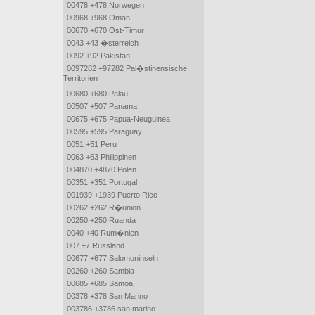
00478 +478 Norwegen
00968 +968 Oman
00670 +670 Ost-Timur
0043 +43 �sterreich
0092 +92 Pakistan
0097282 +97282 Pal�stinensische
Territorien
00680 +680 Palau
00507 +507 Panama
00675 +675 Papua-Neuguinea
00595 +595 Paraguay
0051 +51 Peru
0063 +63 Philippinen
004870 +4870 Polen
00351 +351 Portugal
001939 +1939 Puerto Rico
00262 +262 R�union
00250 +250 Ruanda
0040 +40 Rum�nien
007 +7 Russland
00677 +677 Salomoninseln
00260 +260 Sambia
00685 +685 Samoa
00378 +378 San Marino
003786 +3786 san marino