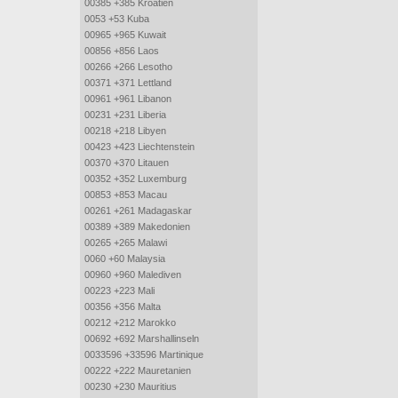
00385 +385 Kroatien
0053 +53 Kuba
00965 +965 Kuwait
00856 +856 Laos
00266 +266 Lesotho
00371 +371 Lettland
00961 +961 Libanon
00231 +231 Liberia
00218 +218 Libyen
00423 +423 Liechtenstein
00370 +370 Litauen
00352 +352 Luxemburg
00853 +853 Macau
00261 +261 Madagaskar
00389 +389 Makedonien
00265 +265 Malawi
0060 +60 Malaysia
00960 +960 Malediven
00223 +223 Mali
00356 +356 Malta
00212 +212 Marokko
00692 +692 Marshallinseln
0033596 +33596 Martinique
00222 +222 Mauretanien
00230 +230 Mauritius