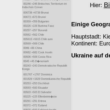
Bi
Hier:
00246 +246 Britisches Territorium im
Indischen Ozean
006738 +6738 Brunai
00673 +673 Brunei
00359 +359 Bulgarien
Einige Geogr
00226 +226 Burkina Faso
00257 +257 Burundi
Hauptstadt: Ki
00562 +562 Chile
005615 +5615 Chile autx
Kontinent: Eur
00569 +569 Chile
0086 +86 China
00682 +682 Cook Inseln
Ukraine auf d
00506 +506 Costa Rica
0045 +45 D�nemark
00243 +243 Demokratische Republik
Kongo
001767 +1767 Dominica
001829 +1829 Dominikanische Republik
00253 +253 Dschibuti
00593 +593 Ekuador
00503 +503 El Salvador
00225 +225 Elfenbeink�ste
00291 +291 Eritrea
00372 +372 Estland
00500 +500 Falkland-Inseln