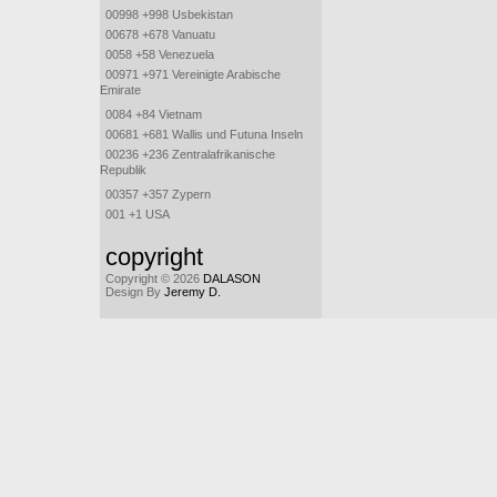
00998 +998 Usbekistan
00678 +678 Vanuatu
0058 +58 Venezuela
00971 +971 Vereinigte Arabische
Emirate
0084 +84 Vietnam
00681 +681 Wallis und Futuna Inseln
00236 +236 Zentralafrikanische
Republik
00357 +357 Zypern
001 +1 USA
copyright
Copyright © 2026
DALASON
Design By
Jeremy D.