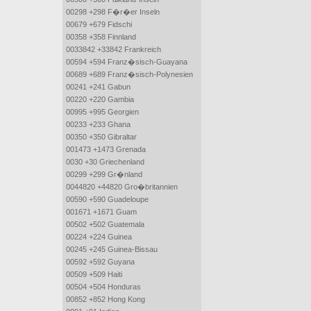
00298 +298 F�r�er Inseln
00679 +679 Fidschi
00358 +358 Finnland
0033842 +33842 Frankreich
00594 +594 Franz�sisch-Guayana
00689 +689 Franz�sisch-Polynesien
00241 +241 Gabun
00220 +220 Gambia
00995 +995 Georgien
00233 +233 Ghana
00350 +350 Gibraltar
001473 +1473 Grenada
0030 +30 Griechenland
00299 +299 Gr�nland
0044820 +44820 Gro�britannien
00590 +590 Guadeloupe
001671 +1671 Guam
00502 +502 Guatemala
00224 +224 Guinea
00245 +245 Guinea-Bissau
00592 +592 Guyana
00509 +509 Haiti
00504 +504 Honduras
00852 +852 Hong Kong