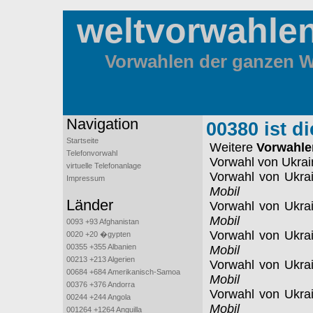
weltvorwahle
Vorwahlen der ganzen We
Navigation
00380 ist d
Startseite
Weitere
Vorwahle
Telefonvorwahl
Vorwahl von Ukrai
virtuelle Telefonanlage
Vorwahl von Ukra
Impressum
Mobil
Länder
Vorwahl von Ukra
Mobil
0093 +93 Afghanistan
Vorwahl von Ukra
0020 +20 �gypten
00355 +355 Albanien
Mobil
00213 +213 Algerien
Vorwahl von Ukra
00684 +684 Amerikanisch-Samoa
Mobil
00376 +376 Andorra
Vorwahl von Ukra
00244 +244 Angola
Mobil
001264 +1264 Anguilla