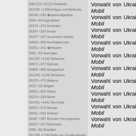
Vorwahl von Ukra
0067213 +67213 Antarktis
001268 +1268 Antigua und Barbuda
Mobil
00240 +240 �quatorialguinea
Vorwahl von Ukra
0054 +54 Argentinien
Mobil
00374 +374 Armenien
Vorwahl von Ukra
00297 +297 Aruba
Mobil
00247 +247 ascension islands
Vorwahl von Ukra
00994 +994 Aserbaidschan
00251 +251 �thiopien
Mobil
0061 +61 Australien
Vorwahl von Ukra
001242 +1242 Bahamas
Mobil
00973 +973 Bahrain
Vorwahl von Ukra
00880 +880 Bangladesh
Mobil
001246 +1246 Barbados
Vorwahl von Ukra
00375 +375 Belarus
0032 +32 Belgien
Mobil
00501 +501 Belize
Vorwahl von Ukra
00229 +229 Benin
Mobil
001441 +1441 Bermuda
Vorwahl von Ukra
00975 +975 Bhutan
Mobil
00591 +591 Bolivien
Vorwahl von Ukra
00387 +387 Bosnien-Herzegowina
00267 +267 Botswana
Mobil
0055 +55 Brasilien
001284 +1284 Britische Jungferninseln