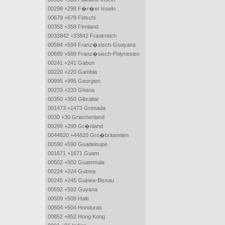
00298 +298 F�r�er Inseln
00679 +679 Fidschi
00358 +358 Finnland
0033842 +33842 Frankreich
00594 +594 Franz�sisch-Guayana
00689 +689 Franz�sisch-Polynesien
00241 +241 Gabun
00220 +220 Gambia
00995 +995 Georgien
00233 +233 Ghana
00350 +350 Gibraltar
001473 +1473 Grenada
0030 +30 Griechenland
00299 +299 Gr�nland
0044820 +44820 Gro�britannien
00590 +590 Guadeloupe
001671 +1671 Guam
00502 +502 Guatemala
00224 +224 Guinea
00245 +245 Guinea-Bissau
00592 +592 Guyana
00509 +509 Haiti
00504 +504 Honduras
00852 +852 Hong Kong