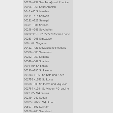
00239 +239 Sao Tom� und Principe
00966 +966 Saudi Arabien
0046 +46 Schweden
00414 +414 Schweiz
00221 +221 Senegal
00381 +381 Serbien
00248 +248 Seychellen
0023222270 +23222270 Sierra Leone
00263 +263 Simbabwe
0065 +65 Singapur
00421 +421 Slowakische Republik
00386 +386 Slowenien
00252 +252 Somalia
00349 +349 Spanien
0094 +94 Sri Lanka
00290 +290 St. Helena
001869 +1869 St. Kitts und Nevis
001758 +1758 St. Lucia
00508 +508 St. Pierre und Miquelon
001784 +1784 St. Vincent / Grendinen
0027 +27 S�dafrika
00249 +249 Sudan
008255 +8255 S�dkorea
00597 +597 Surinam
00268 +268 Swasiland