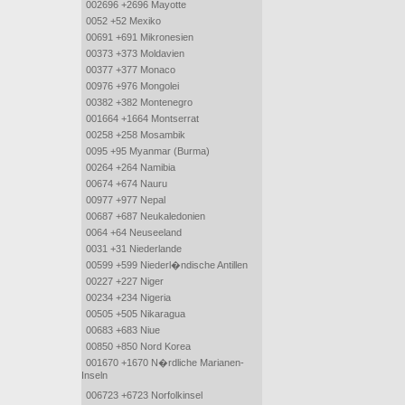
002696 +2696 Mayotte
0052 +52 Mexiko
00691 +691 Mikronesien
00373 +373 Moldavien
00377 +377 Monaco
00976 +976 Mongolei
00382 +382 Montenegro
001664 +1664 Montserrat
00258 +258 Mosambik
0095 +95 Myanmar (Burma)
00264 +264 Namibia
00674 +674 Nauru
00977 +977 Nepal
00687 +687 Neukaledonien
0064 +64 Neuseeland
0031 +31 Niederlande
00599 +599 Niederl�ndische Antillen
00227 +227 Niger
00234 +234 Nigeria
00505 +505 Nikaragua
00683 +683 Niue
00850 +850 Nord Korea
001670 +1670 N�rdliche Marianen-
Inseln
006723 +6723 Norfolkinsel