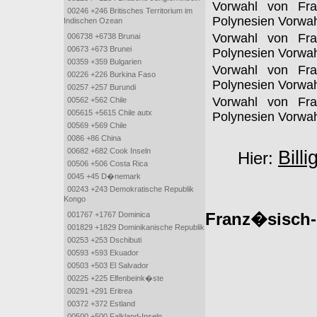
Vorwahl von Fra
00246 +246 Britisches Territorium im
Polynesien Vorwa
Indischen Ozean
Vorwahl von Fra
006738 +6738 Brunai
00673 +673 Brunei
Polynesien Vorwa
00359 +359 Bulgarien
Vorwahl von Fra
00226 +226 Burkina Faso
Polynesien Vorwa
00257 +257 Burundi
Vorwahl von Fra
00562 +562 Chile
005615 +5615 Chile autx
Polynesien Vorwa
00569 +569 Chile
0086 +86 China
00682 +682 Cook Inseln
Bill
Hier:
00506 +506 Costa Rica
0045 +45 D�nemark
00243 +243 Demokratische Republik
Kongo
Franz�sisch-
001767 +1767 Dominica
001829 +1829 Dominikanische Republik
00253 +253 Dschibuti
00593 +593 Ekuador
00503 +503 El Salvador
00225 +225 Elfenbeink�ste
00291 +291 Eritrea
00372 +372 Estland
00500 +500 Falkland-Inseln