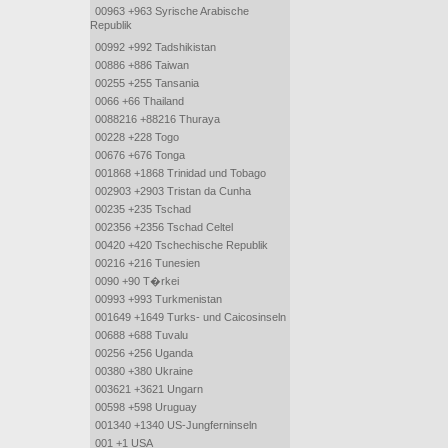
00963 +963 Syrische Arabische
Republik
00992 +992 Tadshikistan
00886 +886 Taiwan
00255 +255 Tansania
0066 +66 Thailand
0088216 +88216 Thuraya
00228 +228 Togo
00676 +676 Tonga
001868 +1868 Trinidad und Tobago
002903 +2903 Tristan da Cunha
00235 +235 Tschad
002356 +2356 Tschad Celtel
00420 +420 Tschechische Republik
00216 +216 Tunesien
0090 +90 T�rkei
00993 +993 Turkmenistan
001649 +1649 Turks- und Caicosinseln
00688 +688 Tuvalu
00256 +256 Uganda
00380 +380 Ukraine
003621 +3621 Ungarn
00598 +598 Uruguay
001340 +1340 US-Jungferninseln
001 +1 USA