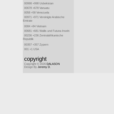
00998 +998 Usbekistan
00678 +678 Vanuatu
0058 +58 Venezuela
00971 +971 Vereinigte Arabische
Emirate
0084 +84 Vietnam
00681 +681 Wallis und Futuna Inseln
00236 +236 Zentralafrikanische
Republik
00357 +357 Zypern
001 +1 USA
copyright
Copyright © 2026
DALASON
Design By
Jeremy D.