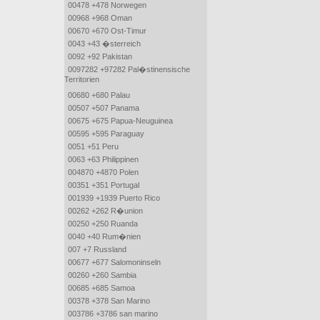
00478 +478 Norwegen
00968 +968 Oman
00670 +670 Ost-Timur
0043 +43 �sterreich
0092 +92 Pakistan
0097282 +97282 Pal�stinensische
Territorien
00680 +680 Palau
00507 +507 Panama
00675 +675 Papua-Neuguinea
00595 +595 Paraguay
0051 +51 Peru
0063 +63 Philippinen
004870 +4870 Polen
00351 +351 Portugal
001939 +1939 Puerto Rico
00262 +262 R�union
00250 +250 Ruanda
0040 +40 Rum�nien
007 +7 Russland
00677 +677 Salomoninseln
00260 +260 Sambia
00685 +685 Samoa
00378 +378 San Marino
003786 +3786 san marino