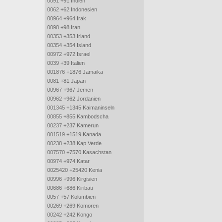
0091 +91 Indien
0062 +62 Indonesien
00964 +964 Irak
0098 +98 Iran
00353 +353 Irland
00354 +354 Island
00972 +972 Israel
0039 +39 Italien
001876 +1876 Jamaika
0081 +81 Japan
00967 +967 Jemen
00962 +962 Jordanien
001345 +1345 Kaimaninseln
00855 +855 Kambodscha
00237 +237 Kamerun
001519 +1519 Kanada
00238 +238 Kap Verde
007570 +7570 Kasachstan
00974 +974 Katar
0025420 +25420 Kenia
00996 +996 Kirgisien
00686 +686 Kiribati
0057 +57 Kolumbien
00269 +269 Komoren
00242 +242 Kongo