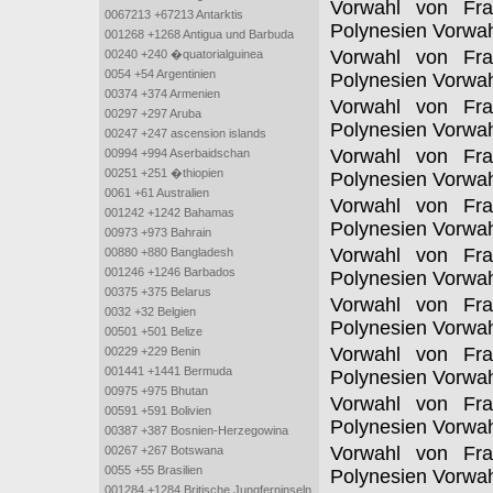
Vorwahl von Fra
0067213 +67213 Antarktis
Polynesien Vorwa
001268 +1268 Antigua und Barbuda
Vorwahl von Fra
00240 +240 �quatorialguinea
0054 +54 Argentinien
Polynesien Vorwa
00374 +374 Armenien
Vorwahl von Fra
00297 +297 Aruba
Polynesien Vorwa
00247 +247 ascension islands
Vorwahl von Fra
00994 +994 Aserbaidschan
00251 +251 �thiopien
Polynesien Vorwa
0061 +61 Australien
Vorwahl von Fra
001242 +1242 Bahamas
Polynesien Vorwa
00973 +973 Bahrain
Vorwahl von Fra
00880 +880 Bangladesh
001246 +1246 Barbados
Polynesien Vorwa
00375 +375 Belarus
Vorwahl von Fra
0032 +32 Belgien
Polynesien Vorwa
00501 +501 Belize
Vorwahl von Fra
00229 +229 Benin
001441 +1441 Bermuda
Polynesien Vorwa
00975 +975 Bhutan
Vorwahl von Fra
00591 +591 Bolivien
Polynesien Vorwa
00387 +387 Bosnien-Herzegowina
Vorwahl von Fra
00267 +267 Botswana
0055 +55 Brasilien
Polynesien Vorwa
001284 +1284 Britische Jungferninseln