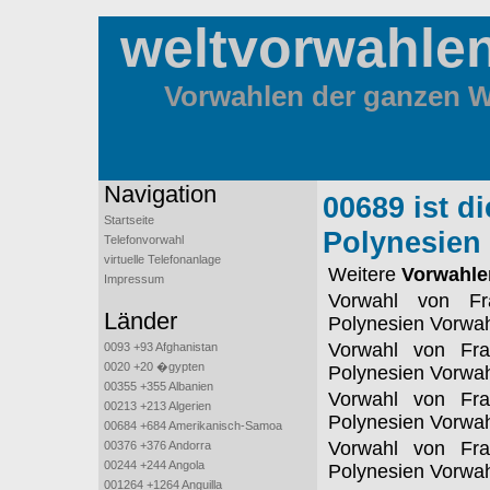
weltvorwahle
Vorwahlen der ganzen We
Navigation
00689 ist d
Startseite
Polynesien
Telefonvorwahl
virtuelle Telefonanlage
Weitere
Vorwahle
Impressum
Vorwahl von Fr
Länder
Polynesien Vorwa
Vorwahl von Fra
0093 +93 Afghanistan
0020 +20 �gypten
Polynesien Vorwa
00355 +355 Albanien
Vorwahl von Fra
00213 +213 Algerien
Polynesien Vorwa
00684 +684 Amerikanisch-Samoa
Vorwahl von Fra
00376 +376 Andorra
00244 +244 Angola
Polynesien Vorwa
001264 +1264 Anguilla