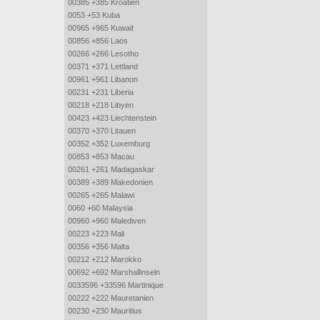
00385 +385 Kroatien
0053 +53 Kuba
00965 +965 Kuwait
00856 +856 Laos
00266 +266 Lesotho
00371 +371 Lettland
00961 +961 Libanon
00231 +231 Liberia
00218 +218 Libyen
00423 +423 Liechtenstein
00370 +370 Litauen
00352 +352 Luxemburg
00853 +853 Macau
00261 +261 Madagaskar
00389 +389 Makedonien
00265 +265 Malawi
0060 +60 Malaysia
00960 +960 Malediven
00223 +223 Mali
00356 +356 Malta
00212 +212 Marokko
00692 +692 Marshallinseln
0033596 +33596 Martinique
00222 +222 Mauretanien
00230 +230 Mauritius