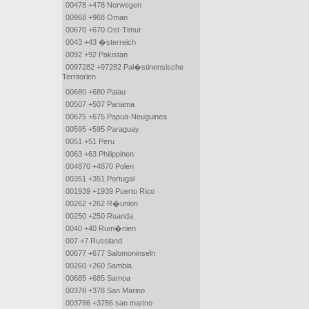
00478 +478 Norwegen
00968 +968 Oman
00670 +670 Ost-Timur
0043 +43 �sterreich
0092 +92 Pakistan
0097282 +97282 Pal�stinensische
Territorien
00680 +680 Palau
00507 +507 Panama
00675 +675 Papua-Neuguinea
00595 +595 Paraguay
0051 +51 Peru
0063 +63 Philippinen
004870 +4870 Polen
00351 +351 Portugal
001939 +1939 Puerto Rico
00262 +262 R�union
00250 +250 Ruanda
0040 +40 Rum�nien
007 +7 Russland
00677 +677 Salomoninseln
00260 +260 Sambia
00685 +685 Samoa
00378 +378 San Marino
003786 +3786 san marino