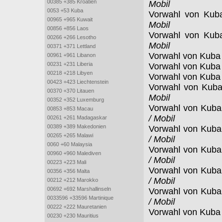
00385 +385 Kroatien
Mobil
0053 +53 Kuba
Vorwahl von Kub
00965 +965 Kuwait
Mobil
00856 +856 Laos
Vorwahl von Kub
00266 +266 Lesotho
Mobil
00371 +371 Lettland
Vorwahl von Kuba
00961 +961 Libanon
00231 +231 Liberia
Vorwahl von Kuba
00218 +218 Libyen
Vorwahl von Kuba
00423 +423 Liechtenstein
Vorwahl von Kub
00370 +370 Litauen
Mobil
00352 +352 Luxemburg
Vorwahl von Kub
00853 +853 Macau
/ Mobil
00261 +261 Madagaskar
00389 +389 Makedonien
Vorwahl von Kub
00265 +265 Malawi
/ Mobil
0060 +60 Malaysia
Vorwahl von Kub
00960 +960 Malediven
/ Mobil
00223 +223 Mali
Vorwahl von Kub
00356 +356 Malta
/ Mobil
00212 +212 Marokko
00692 +692 Marshallinseln
Vorwahl von Kub
0033596 +33596 Martinique
/ Mobil
00222 +222 Mauretanien
Vorwahl von Kuba
00230 +230 Mauritius