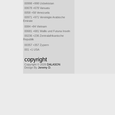
00998 +998 Usbekistan
00678 +678 Vanuatu
0058 +58 Venezuela
00971 +971 Vereinigte Arabische
Emirate
0084 +84 Vietnam
00681 +681 Wallis und Futuna Inseln
00236 +236 Zentralafrikanische
Republik
00357 +357 Zypern
001 +1 USA
copyright
Copyright © 2026
DALASON
Design By
Jeremy D.