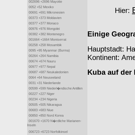
002696 +2696 Mayotte
0052 +52 Mexiko
Hier:
00691 +691 Mikronesien
00373 +373 Moldavien
00377 +377 Monaco
00976 +976 Mongolei
Einige Geogr
00382 +382 Montenegro
001664 +1664 Montserrat
00258 +258 Mosambik
Hauptstadt: H
0095 +95 Myanmar (Burma)
Kontinent: Ame
00264 +264 Namibia
00674 +674 Nauru
00977 +977 Nepal
Kuba auf der 
00687 +687 Neukaledonien
0064 +64 Neuseeland
0031 +31 Niederlande
00599 +599 Niederl�ndische Antillen
00227 +227 Niger
00234 +234 Nigeria
00505 +505 Nikaragua
00683 +683 Niue
00850 +850 Nord Korea
001670 +1670 N�rdliche Marianen-
Inseln
006723 +6723 Norfolkinsel