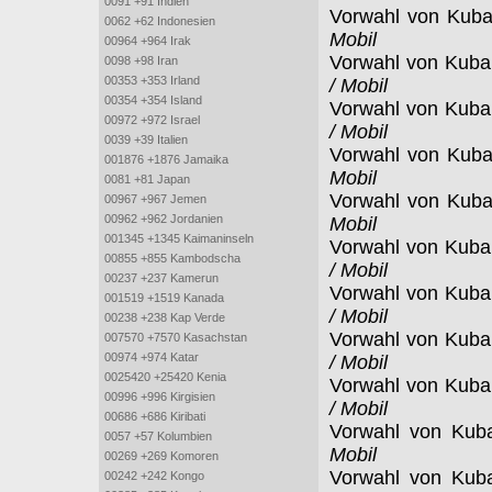
0091 +91 Indien
Vorwahl von Kub
0062 +62 Indonesien
Mobil
00964 +964 Irak
Vorwahl von Kub
0098 +98 Iran
00353 +353 Irland
/ Mobil
00354 +354 Island
Vorwahl von Kub
00972 +972 Israel
/ Mobil
0039 +39 Italien
Vorwahl von Kub
001876 +1876 Jamaika
Mobil
0081 +81 Japan
Vorwahl von Kub
00967 +967 Jemen
00962 +962 Jordanien
Mobil
001345 +1345 Kaimaninseln
Vorwahl von Kub
00855 +855 Kambodscha
/ Mobil
00237 +237 Kamerun
Vorwahl von Kub
001519 +1519 Kanada
/ Mobil
00238 +238 Kap Verde
Vorwahl von Kub
007570 +7570 Kasachstan
00974 +974 Katar
/ Mobil
0025420 +25420 Kenia
Vorwahl von Kub
00996 +996 Kirgisien
/ Mobil
00686 +686 Kiribati
Vorwahl von Kub
0057 +57 Kolumbien
Mobil
00269 +269 Komoren
Vorwahl von Kub
00242 +242 Kongo