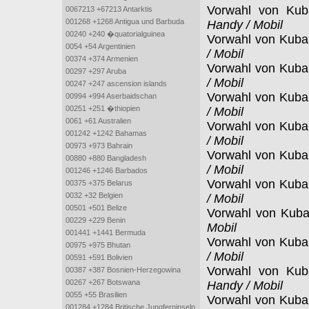
Vorwahl von Ku
0067213 +67213 Antarktis
001268 +1268 Antigua und Barbuda
Handy / Mobil
00240 +240 �quatorialguinea
Vorwahl von Kub
0054 +54 Argentinien
/ Mobil
00374 +374 Armenien
Vorwahl von Kub
00297 +297 Aruba
/ Mobil
00247 +247 ascension islands
Vorwahl von Kub
00994 +994 Aserbaidschan
00251 +251 �thiopien
/ Mobil
0061 +61 Australien
Vorwahl von Kub
001242 +1242 Bahamas
/ Mobil
00973 +973 Bahrain
Vorwahl von Kub
00880 +880 Bangladesh
/ Mobil
001246 +1246 Barbados
Vorwahl von Kub
00375 +375 Belarus
0032 +32 Belgien
/ Mobil
00501 +501 Belize
Vorwahl von Kub
00229 +229 Benin
Mobil
001441 +1441 Bermuda
Vorwahl von Kub
00975 +975 Bhutan
/ Mobil
00591 +591 Bolivien
Vorwahl von Ku
00387 +387 Bosnien-Herzegowina
00267 +267 Botswana
Handy / Mobil
0055 +55 Brasilien
Vorwahl von Kub
001284 +1284 Britische Jungferninseln