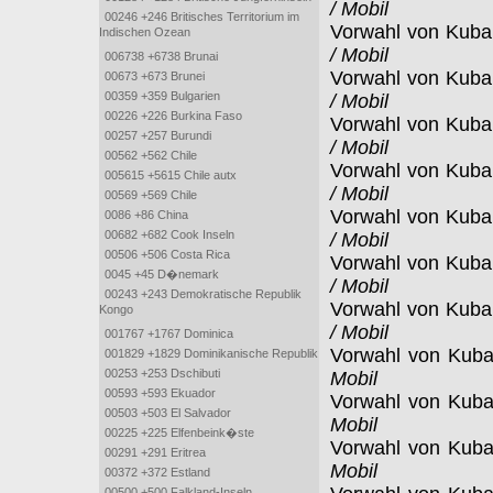
/ Mobil
00246 +246 Britisches Territorium im
Vorwahl von Kub
Indischen Ozean
/ Mobil
006738 +6738 Brunai
Vorwahl von Kub
00673 +673 Brunei
00359 +359 Bulgarien
/ Mobil
00226 +226 Burkina Faso
Vorwahl von Kub
00257 +257 Burundi
/ Mobil
00562 +562 Chile
Vorwahl von Kub
005615 +5615 Chile autx
/ Mobil
00569 +569 Chile
Vorwahl von Kub
0086 +86 China
00682 +682 Cook Inseln
/ Mobil
00506 +506 Costa Rica
Vorwahl von Kub
0045 +45 D�nemark
/ Mobil
00243 +243 Demokratische Republik
Vorwahl von Kub
Kongo
/ Mobil
001767 +1767 Dominica
Vorwahl von Kub
001829 +1829 Dominikanische Republik
00253 +253 Dschibuti
Mobil
00593 +593 Ekuador
Vorwahl von Kub
00503 +503 El Salvador
Mobil
00225 +225 Elfenbeink�ste
Vorwahl von Kub
00291 +291 Eritrea
Mobil
00372 +372 Estland
00500 +500 Falkland-Inseln