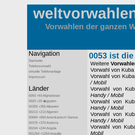
weltvorwahle
Vorwahlen der ganzen We
Navigation
0053 ist di
Startseite
Weitere
Vorwahle
Telefonvorwahl
Vorwahl von Kuba
virtuelle Telefonanlage
Vorwahl von Kub
Impressum
/ Mobil
Länder
Vorwahl von Ku
Handy / Mobil
0093 +93 Afghanistan
Vorwahl von Ku
0020 +20 �gypten
00355 +355 Albanien
Handy / Mobil
00213 +213 Algerien
Vorwahl von Ku
00684 +684 Amerikanisch-Samoa
Handy / Mobil
00376 +376 Andorra
Vorwahl von Kub
00244 +244 Angola
Mobil
001264 +1264 Anguilla