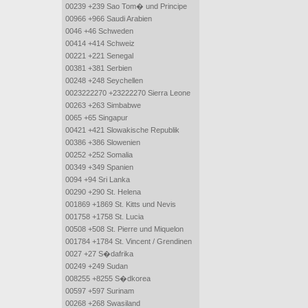
00239 +239 Sao Tom� und Principe
00966 +966 Saudi Arabien
0046 +46 Schweden
00414 +414 Schweiz
00221 +221 Senegal
00381 +381 Serbien
00248 +248 Seychellen
0023222270 +23222270 Sierra Leone
00263 +263 Simbabwe
0065 +65 Singapur
00421 +421 Slowakische Republik
00386 +386 Slowenien
00252 +252 Somalia
00349 +349 Spanien
0094 +94 Sri Lanka
00290 +290 St. Helena
001869 +1869 St. Kitts und Nevis
001758 +1758 St. Lucia
00508 +508 St. Pierre und Miquelon
001784 +1784 St. Vincent / Grendinen
0027 +27 S�dafrika
00249 +249 Sudan
008255 +8255 S�dkorea
00597 +597 Surinam
00268 +268 Swasiland