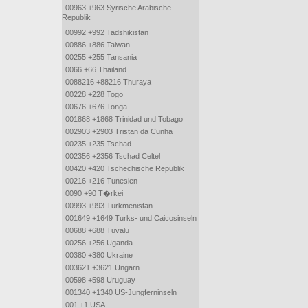
00963 +963 Syrische Arabische
Republik
00992 +992 Tadshikistan
00886 +886 Taiwan
00255 +255 Tansania
0066 +66 Thailand
0088216 +88216 Thuraya
00228 +228 Togo
00676 +676 Tonga
001868 +1868 Trinidad und Tobago
002903 +2903 Tristan da Cunha
00235 +235 Tschad
002356 +2356 Tschad Celtel
00420 +420 Tschechische Republik
00216 +216 Tunesien
0090 +90 T�rkei
00993 +993 Turkmenistan
001649 +1649 Turks- und Caicosinseln
00688 +688 Tuvalu
00256 +256 Uganda
00380 +380 Ukraine
003621 +3621 Ungarn
00598 +598 Uruguay
001340 +1340 US-Jungferninseln
001 +1 USA