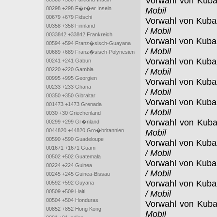
Vorwahl von Kub
00298 +298 F�r�er Inseln
Mobil
00679 +679 Fidschi
Vorwahl von Kub
00358 +358 Finnland
/ Mobil
0033842 +33842 Frankreich
Vorwahl von Kub
00594 +594 Franz�sisch-Guayana
/ Mobil
00689 +689 Franz�sisch-Polynesien
Vorwahl von Kub
00241 +241 Gabun
00220 +220 Gambia
/ Mobil
00995 +995 Georgien
Vorwahl von Kub
00233 +233 Ghana
/ Mobil
00350 +350 Gibraltar
Vorwahl von Kub
001473 +1473 Grenada
/ Mobil
0030 +30 Griechenland
Vorwahl von Kub
00299 +299 Gr�nland
0044820 +44820 Gro�britannien
Mobil
00590 +590 Guadeloupe
Vorwahl von Kub
001671 +1671 Guam
/ Mobil
00502 +502 Guatemala
Vorwahl von Kub
00224 +224 Guinea
/ Mobil
00245 +245 Guinea-Bissau
Vorwahl von Kub
00592 +592 Guyana
00509 +509 Haiti
/ Mobil
00504 +504 Honduras
Vorwahl von Kub
00852 +852 Hong Kong
Mobil