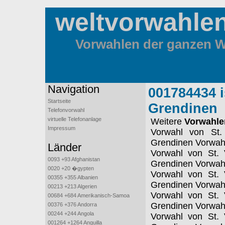
weltvorwahle
Vorwahlen der ganzen We
Navigation
001784434 i
Startseite
Grendinen
Telefonvorwahl
virtuelle Telefonanlage
Weitere
Vorwahle
Impressum
Vorwahl von St.
Grendinen Vorwah
Länder
Vorwahl von St. 
0093 +93 Afghanistan
Grendinen Vorwah
0020 +20 �gypten
Vorwahl von St. 
00355 +355 Albanien
Grendinen Vorwah
00213 +213 Algerien
Vorwahl von St. 
00684 +684 Amerikanisch-Samoa
Grendinen Vorwah
00376 +376 Andorra
00244 +244 Angola
Vorwahl von St. 
001264 +1264 Anguilla