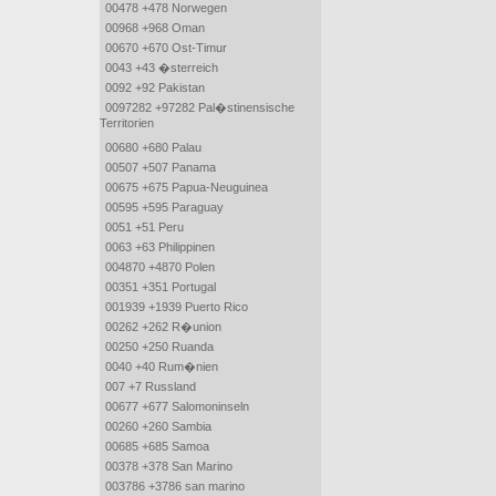
00478 +478 Norwegen
00968 +968 Oman
00670 +670 Ost-Timur
0043 +43 �sterreich
0092 +92 Pakistan
0097282 +97282 Pal�stinensische
Territorien
00680 +680 Palau
00507 +507 Panama
00675 +675 Papua-Neuguinea
00595 +595 Paraguay
0051 +51 Peru
0063 +63 Philippinen
004870 +4870 Polen
00351 +351 Portugal
001939 +1939 Puerto Rico
00262 +262 R�union
00250 +250 Ruanda
0040 +40 Rum�nien
007 +7 Russland
00677 +677 Salomoninseln
00260 +260 Sambia
00685 +685 Samoa
00378 +378 San Marino
003786 +3786 san marino