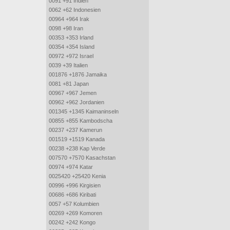
0091 +91 Indien
0062 +62 Indonesien
00964 +964 Irak
0098 +98 Iran
00353 +353 Irland
00354 +354 Island
00972 +972 Israel
0039 +39 Italien
001876 +1876 Jamaika
0081 +81 Japan
00967 +967 Jemen
00962 +962 Jordanien
001345 +1345 Kaimaninseln
00855 +855 Kambodscha
00237 +237 Kamerun
001519 +1519 Kanada
00238 +238 Kap Verde
007570 +7570 Kasachstan
00974 +974 Katar
0025420 +25420 Kenia
00996 +996 Kirgisien
00686 +686 Kiribati
0057 +57 Kolumbien
00269 +269 Komoren
00242 +242 Kongo