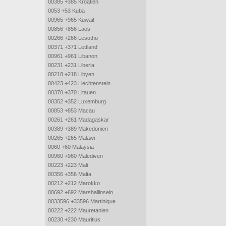
00385 +385 Kroatien
0053 +53 Kuba
00965 +965 Kuwait
00856 +856 Laos
00266 +266 Lesotho
00371 +371 Lettland
00961 +961 Libanon
00231 +231 Liberia
00218 +218 Libyen
00423 +423 Liechtenstein
00370 +370 Litauen
00352 +352 Luxemburg
00853 +853 Macau
00261 +261 Madagaskar
00389 +389 Makedonien
00265 +265 Malawi
0060 +60 Malaysia
00960 +960 Malediven
00223 +223 Mali
00356 +356 Malta
00212 +212 Marokko
00692 +692 Marshallinseln
0033596 +33596 Martinique
00222 +222 Mauretanien
00230 +230 Mauritius