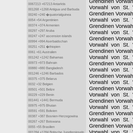
Grendinen Vorwah
0067213 +67213 Antarktis
Vorwahl von St. 
001268 +1268 Antigua und Barbuda
Grendinen Vorwah
00240 +240 �quatorialguinea
Vorwahl von St. 
0054 +54 Argentinien
Grendinen Vorwah
00374 +374 Armenien
00297 +297 Aruba
Vorwahl von St. 
00247 +247 ascension islands
Grendinen Vorwah
00994 +994 Aserbaidschan
Vorwahl von St. 
00251 +251 �thiopien
Grendinen Vorwah
0061 +61 Australien
Vorwahl von St. 
001242 +1242 Bahamas
Grendinen Vorwah
00973 +973 Bahrain
00880 +880 Bangladesh
Vorwahl von St. 
001246 +1246 Barbados
Grendinen Vorwah
00375 +375 Belarus
Vorwahl von St. 
0032 +32 Belgien
Grendinen Vorwah
00501 +501 Belize
Vorwahl von St. 
00229 +229 Benin
Grendinen Vorwah
001441 +1441 Bermuda
00975 +975 Bhutan
Vorwahl von St. 
00591 +591 Bolivien
Grendinen Vorwah
00387 +387 Bosnien-Herzegowina
Vorwahl von St. 
00267 +267 Botswana
Grendinen Vorwah
0055 +55 Brasilien
Vorwahl von St. 
001284 +1284 Britische Jungferninseln