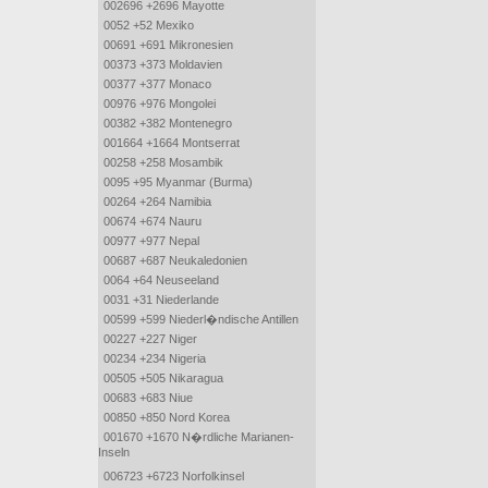
002696 +2696 Mayotte
0052 +52 Mexiko
00691 +691 Mikronesien
00373 +373 Moldavien
00377 +377 Monaco
00976 +976 Mongolei
00382 +382 Montenegro
001664 +1664 Montserrat
00258 +258 Mosambik
0095 +95 Myanmar (Burma)
00264 +264 Namibia
00674 +674 Nauru
00977 +977 Nepal
00687 +687 Neukaledonien
0064 +64 Neuseeland
0031 +31 Niederlande
00599 +599 Niederl�ndische Antillen
00227 +227 Niger
00234 +234 Nigeria
00505 +505 Nikaragua
00683 +683 Niue
00850 +850 Nord Korea
001670 +1670 N�rdliche Marianen-
Inseln
006723 +6723 Norfolkinsel