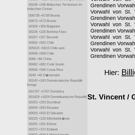
Grendinen Vorwah
00246 +246 Britisches Territorium im
Indischen Ozean
Vorwahl von St. 
006738 +6738 Brunai
Grendinen Vorwah
00673 +673 Brunei
Vorwahl von St. 
00359 +359 Bulgarien
Grendinen Vorwah
00226 +226 Burkina Faso
Vorwahl von St. 
00257 +257 Burundi
Grendinen Vorwah
00562 +562 Chile
005615 +5615 Chile autx
Vorwahl von St. 
00569 +569 Chile
Grendinen Vorwah
0086 +86 China
00682 +682 Cook Inseln
00506 +506 Costa Rica
Bil
Hier:
0045 +45 D�nemark
00243 +243 Demokratische Republik
Kongo
001767 +1767 Dominica
St. Vincent /
001829 +1829 Dominikanische Republik
00253 +253 Dschibuti
00593 +593 Ekuador
00503 +503 El Salvador
00225 +225 Elfenbeink�ste
00291 +291 Eritrea
00372 +372 Estland
00500 +500 Falkland-Inseln