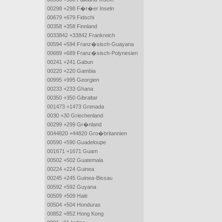
00298 +298 F�r�er Inseln
00679 +679 Fidschi
00358 +358 Finnland
0033842 +33842 Frankreich
00594 +594 Franz�sisch-Guayana
00689 +689 Franz�sisch-Polynesien
00241 +241 Gabun
00220 +220 Gambia
00995 +995 Georgien
00233 +233 Ghana
00350 +350 Gibraltar
001473 +1473 Grenada
0030 +30 Griechenland
00299 +299 Gr�nland
0044820 +44820 Gro�britannien
00590 +590 Guadeloupe
001671 +1671 Guam
00502 +502 Guatemala
00224 +224 Guinea
00245 +245 Guinea-Bissau
00592 +592 Guyana
00509 +509 Haiti
00504 +504 Honduras
00852 +852 Hong Kong