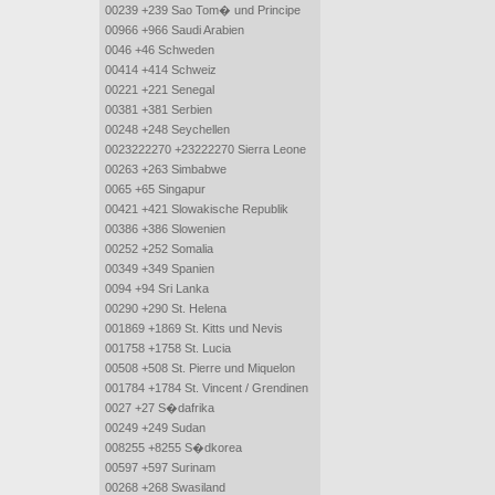
00239 +239 Sao Tom� und Principe
00966 +966 Saudi Arabien
0046 +46 Schweden
00414 +414 Schweiz
00221 +221 Senegal
00381 +381 Serbien
00248 +248 Seychellen
0023222270 +23222270 Sierra Leone
00263 +263 Simbabwe
0065 +65 Singapur
00421 +421 Slowakische Republik
00386 +386 Slowenien
00252 +252 Somalia
00349 +349 Spanien
0094 +94 Sri Lanka
00290 +290 St. Helena
001869 +1869 St. Kitts und Nevis
001758 +1758 St. Lucia
00508 +508 St. Pierre und Miquelon
001784 +1784 St. Vincent / Grendinen
0027 +27 S�dafrika
00249 +249 Sudan
008255 +8255 S�dkorea
00597 +597 Surinam
00268 +268 Swasiland