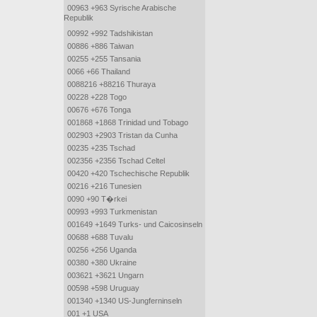
00963 +963 Syrische Arabische
Republik
00992 +992 Tadshikistan
00886 +886 Taiwan
00255 +255 Tansania
0066 +66 Thailand
0088216 +88216 Thuraya
00228 +228 Togo
00676 +676 Tonga
001868 +1868 Trinidad und Tobago
002903 +2903 Tristan da Cunha
00235 +235 Tschad
002356 +2356 Tschad Celtel
00420 +420 Tschechische Republik
00216 +216 Tunesien
0090 +90 T�rkei
00993 +993 Turkmenistan
001649 +1649 Turks- und Caicosinseln
00688 +688 Tuvalu
00256 +256 Uganda
00380 +380 Ukraine
003621 +3621 Ungarn
00598 +598 Uruguay
001340 +1340 US-Jungferninseln
001 +1 USA