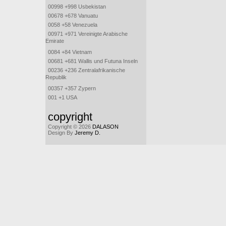
00998 +998 Usbekistan
00678 +678 Vanuatu
0058 +58 Venezuela
00971 +971 Vereinigte Arabische
Emirate
0084 +84 Vietnam
00681 +681 Wallis und Futuna Inseln
00236 +236 Zentralafrikanische
Republik
00357 +357 Zypern
001 +1 USA
copyright
Copyright © 2026
DALASON
Design By
Jeremy D.